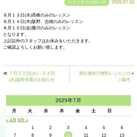
スタジオのお知らせ
2025.07.10
８月１３日(水)髙橋のみのレッスン
８月１４日(木)阪野、志穂のみのレッスン
８月１５日(金)勝川のみのレッスン
となります。
上記以外のスタッフはお休みをいただきます。
ご確認よろしくお願い致します。
≪
７月２２日(火)～２４日
初心者向け無料レッスンの
»
(木)臨時休業のお知らせ
ご案内
2025年7月
月
火
水
木
金
土
日
« 4月
9月 »
1
2
3
4
5
6
7
8
9
10
11
12
13