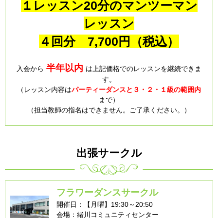
１レッスン20分のマンツーマン
レッスン
４回分 7,700円（税込）
半
年
以内
入会から
は上記価格でのレッスンを継続できま
す。
（レッスン内容は
パーティーダンスと３・
２・１
級の範囲内
まで）
（担当教師の指名はできません。ご了承ください。）
出張サークル
フラワーダンスサークル
開催日：【月曜】19:30～20:50
会場：緒川コミュニティセンター