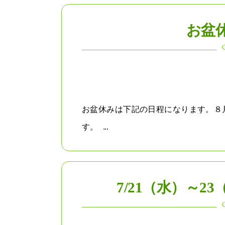
お盆
お盆休みは下記の日程になります。８月
す。 ...
7/21（水）～