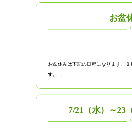
お盆
お盆休みは下記の日程になります。８月
す。 ...
7/21（水）～